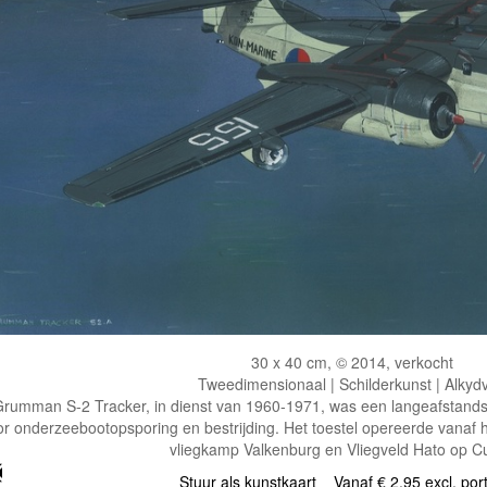
30 x 40 cm, © 2014, verkocht
Tweedimensionaal | Schilderkunst | Alkydv
rumman S-2 Tracker, in dienst van 1960-1971, was een langeafstandsp
or onderzeebootopsporing en bestrijding. Het toestel opereerde vanaf
vliegkamp Valkenburg en Vliegveld Hato op C
Stuur als kunstkaart
Vanaf € 2,95 excl. por