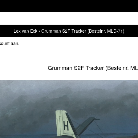
Lex van Eck
Grumman S2F Tracker (Bestelnr. MLD-71)
count aan
.
Grumman S2F Tracker (Bestelnr. M