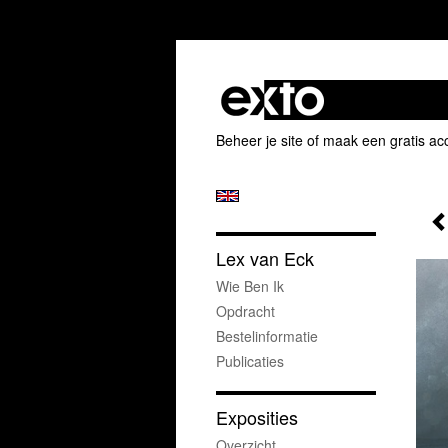
Beheer je site
of
maak een gratis ac
Lex van Eck
Wie Ben Ik
Opdracht
Bestelinformatie
Publicaties
Exposities
Overzicht