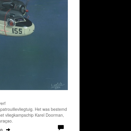
erf
atrouillevliegtuig. Het was bestemd
 het vliegkampschip Karel Doorman,
uraçao.
to