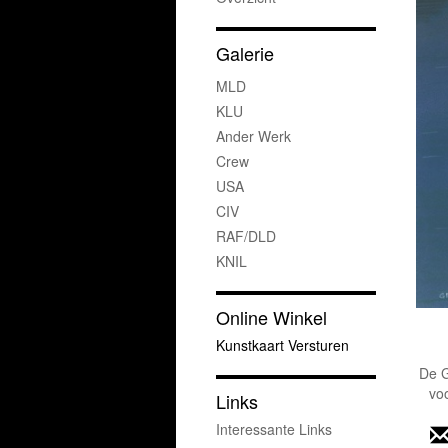
Galerie
MLD
KLU
Ander Werk
Crew
USA
CIV
RAF/DLD
KNIL
Online Winkel
Kunstkaart Versturen
De G
vo
Links
Interessante Links