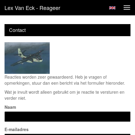
Lex Van Eck - Reageer
Tog
navi
Contact
Reacties worden zeer gewaardeerd. Heb je vragen of
opmerkingen, stuur dan een bericht via het formulier hieronder.
Wat je invult wordt alleen gebruikt om je reactie te versturen en
verder niet.
Naam
E-mailadres