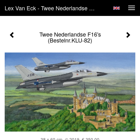
Lex Van Eck - Twee Nederlandse F16's (Bestelnr.KLU-82)
Tog
navi
Twee Nederlandse F16's
(Bestelnr.KLU-82)
38 x 60 cm, © 2019, € 350,00