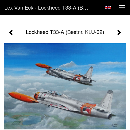
Lex Van Eck - Lockheed T33-A (Bestnr. KLU-32)
Tog
navi
Lockheed T33-A (Bestnr. KLU-32)