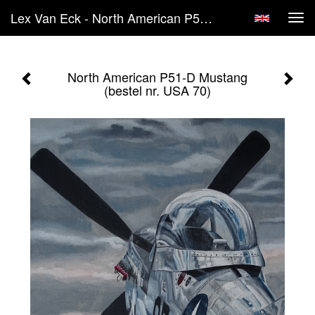
Lex Van Eck - North American P51-D Mustang (bestel Nr. USA 70)
Tog
navi
North American P51-D Mustang
(bestel nr. USA 70)