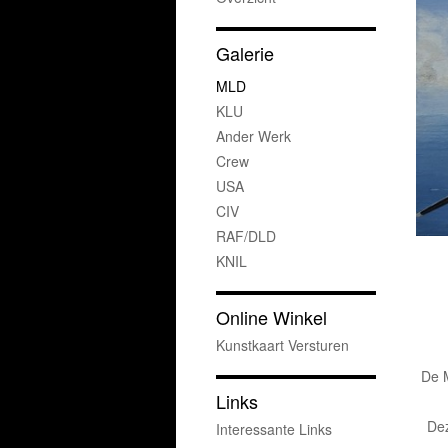
Galerie
MLD
KLU
Ander Werk
Crew
USA
CIV
RAF/DLD
KNIL
Online Winkel
Kunstkaart Versturen
De 
Links
Dez
Interessante Links