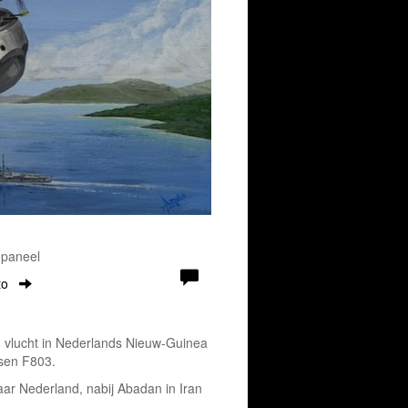
 paneel
to
 vlucht in Nederlands Nieuw-Guinea
tsen F803.
aar Nederland, nabij Abadan in Iran