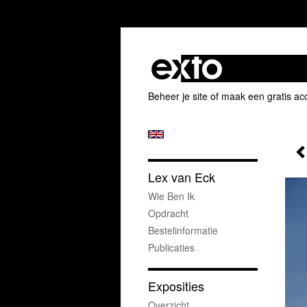
Beheer je site
of
maak een gratis ac
Lex van Eck
Wie Ben Ik
Opdracht
Bestelinformatie
Publicaties
Exposities
Overzicht