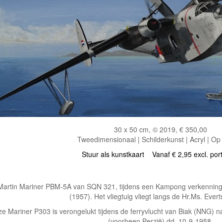
30 x 50 cm, © 2019, € 350,00
Tweedimensionaal | Schilderkunst | Acryl | Op
Stuur als kunstkaart
Vanaf € 2,95 excl. por
Martin Mariner PBM-5A van SQN 321, tijdens een Kampong verkenning
(1957). Het vliegtuig vliegt langs de Hr.Ms. Ever
e Mariner P303 is verongelukt tijdens de ferryvlucht van Biak (NNG) n
(voorheen Perzië) dd. 10-9-1958.