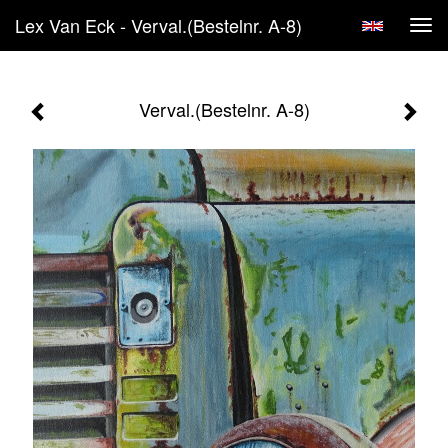
Lex Van Eck - Verval.(Bestelnr. A-8)
Tog
navi
Verval.(Bestelnr. A-8)