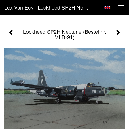
Lex Van Eck - Lockheed SP2H Neptune (Bestel Nr. MLD-91)
Tog
navi
Lockheed SP2H Neptune (Bestel nr.
MLD-91)