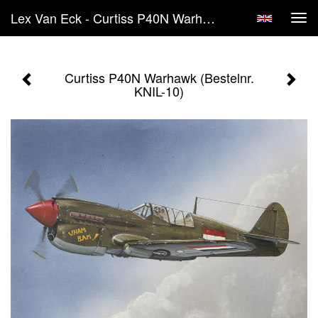
Lex Van Eck - Curtiss P40N Warhawk (Bestelnr. KNIL-10)
Tog
navi
Curtiss P40N Warhawk (Bestelnr.
KNIL-10)