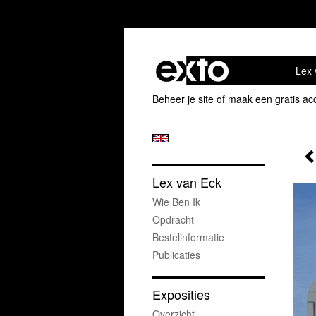
Lex 
Beheer je site
of
maak een gratis ac
Lex van Eck
Wie Ben Ik
Opdracht
Bestelinformatie
Publicaties
Exposities
Overzicht