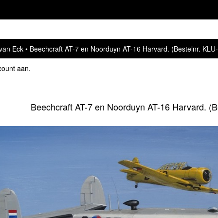
van Eck
Beechcraft AT-7 en Noorduyn AT-16 Harvard. (Bestelnr. KLU
count aan
.
Beechcraft AT-7 en Noorduyn AT-16 Harvard. (B