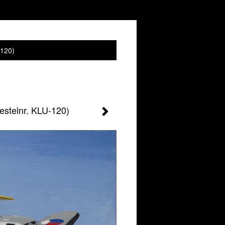
-120)
estelnr. KLU-120)