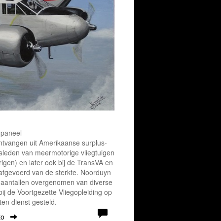
 paneel
ontvangen uit Amerikaanse surplus-
sleden van meermotorige vliegtuigen
gen) en later ook bij de TransVA en
 afgevoerd van de sterkte. Noorduyn
 aantallen overgenomen van diverse
j de Voortgezette Vliegopleiding op
ten dienst gesteld.
to