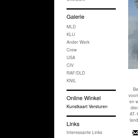
Galerie
MLD
KLU
Ander Werk
Crew
USA
CIV
RAF/DLD
KNIL
Be
voor
Online Winkel
en w
Kunstkaart Versturen
die
AT-1
land
Links
Interessante Links