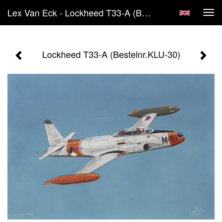
Lex Van Eck - Lockheed T33-A (Bestelnr.KLU-30)
Tog
navi
Lockheed T33-A (Bestelnr.KLU-30)