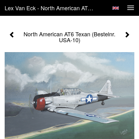
Lex Van Eck - North American AT6 Texan (Bestelnr. USA-10)
Tog
navi
North American AT6 Texan (Bestelnr.
USA-10)