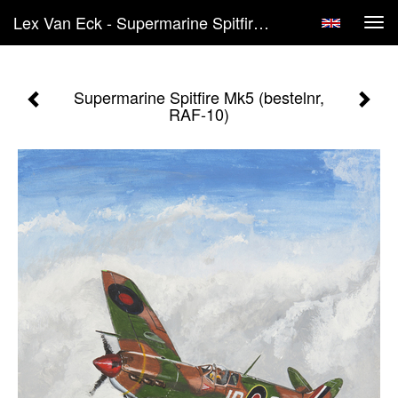
Lex Van Eck - Supermarine Spitfire Mk5 (bestelnr, RAF-10)
Tog
navi
Supermarine Spitfire Mk5 (bestelnr,
RAF-10)