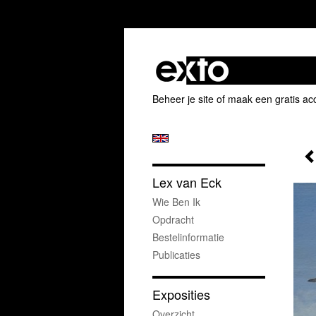
Beheer je site
of
maak een gratis ac
Lex van Eck
Wie Ben Ik
Opdracht
Bestelinformatie
Publicaties
Exposities
Overzicht