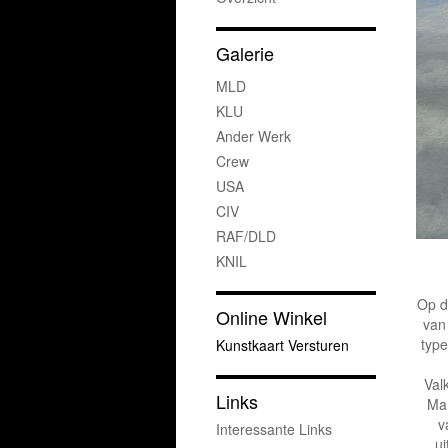
Galerie
MLD
KLU
Ander Werk
Crew
USA
CIV
RAF/DLD
KNIL
Op d
Online Winkel
van
type
Kunstkaart Versturen
Val
Links
Mar
v
Interessante Links
u