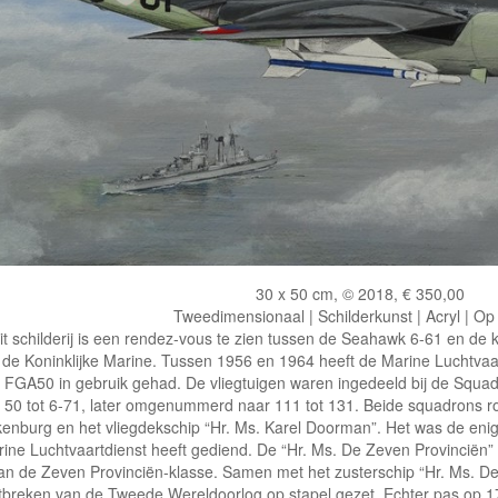
30 x 50 cm, © 2018, € 350,00
Tweedimensionaal | Schilderkunst | Acryl | Op
it schilderij is een rendez-vous te zien tussen de Seahawk 6-61 en de 
 de Koninklijke Marine. Tussen 1956 en 1964 heeft de Marine Luchtvaa
 FGA50 in gebruik gehad. De vliegtuigen waren ingedeeld bij de Squa
50 tot 6-71, later omgenummerd naar 111 tot 131. Beide squadrons r
kenburg en het vliegdekschip “Hr. Ms. Karel Doorman”. Het was de enige
ine Luchtvaartdienst heeft gediend. De “Hr. Ms. De Zeven Provinciën” 
an de Zeven Provinciën-klasse. Samen met het zusterschip “Hr. Ms. De
itbreken van de Tweede Wereldoorlog op stapel gezet. Echter pas op