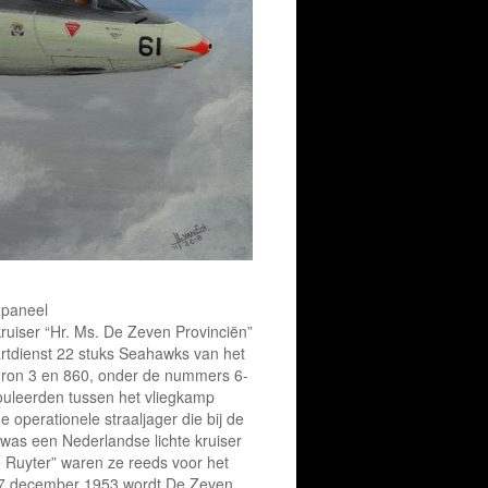
 paneel
kruiser “Hr. Ms. De Zeven Provinciën”
rtdienst 22 stuks Seahawks van het
dron 3 en 860, onder de nummers 6-
ouleerden tussen het vliegkamp
 operationele straaljager die bij de
was een Nederlandse lichte kruiser
 Ruyter” waren ze reeds voor het
 17 december 1953 wordt De Zeven