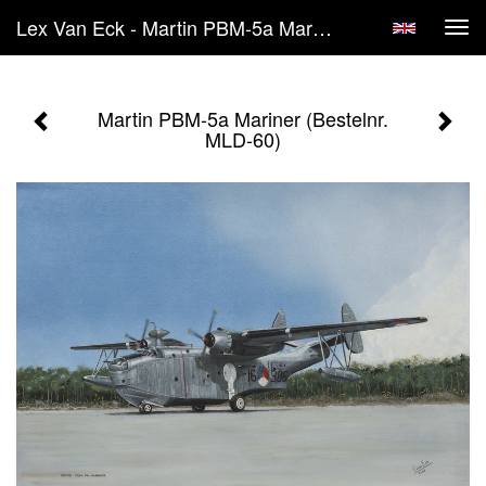
Lex Van Eck - Martin PBM-5a Mariner (Bestelnr. MLD-60)
Tog
navi
Martin PBM-5a Mariner (Bestelnr.
MLD-60)