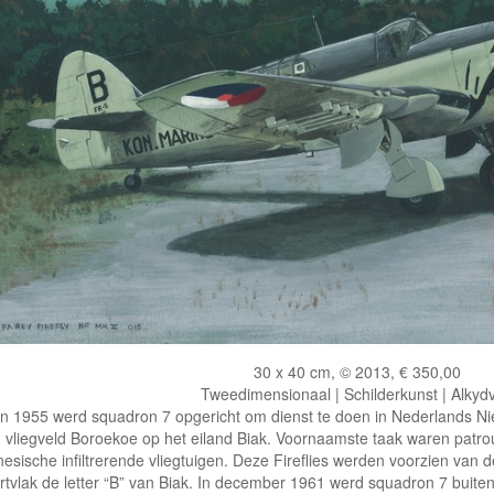
30 x 40 cm, © 2013, € 350,00
Tweedimensionaal | Schilderkunst | Alkydv
In 1955 werd squadron 7 opgericht om dienst te doen in Nederlands N
vliegveld Boroekoe op het eiland Biak. Voornaamste taak waren patrou
esische infiltrerende vliegtuigen. Deze Fireflies werden voorzien van d
rtvlak de letter “B” van Biak. In december 1961 werd squadron 7 buiten