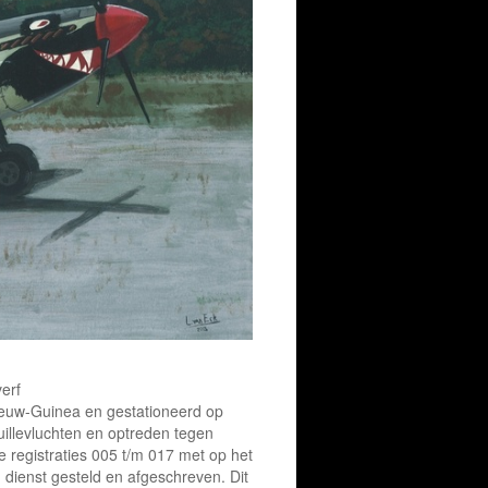
erf
ieuw-Guinea en gestationeerd op
illevluchten en optreden tegen
e registraties 005 t/m 017 met op het
 dienst gesteld en afgeschreven. Dit