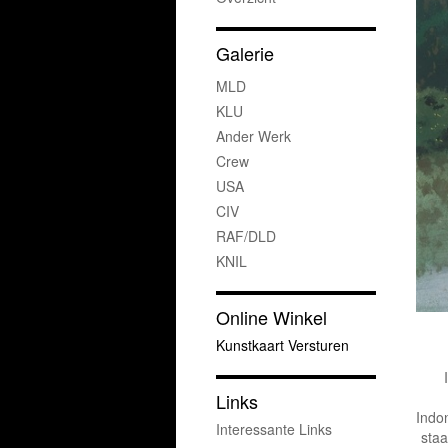
Galerie
MLD
KLU
Ander Werk
Crew
USA
CIV
RAF/DLD
KNIL
Online Winkel
Kunstkaart Versturen
Links
Indon
Interessante Links
staa