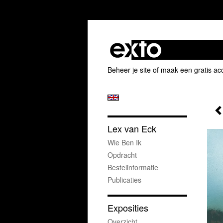
Beheer je site
of
maak een gratis ac
Lex van Eck
Wie Ben Ik
Opdracht
Bestelinformatie
Publicaties
Exposities
Overzicht