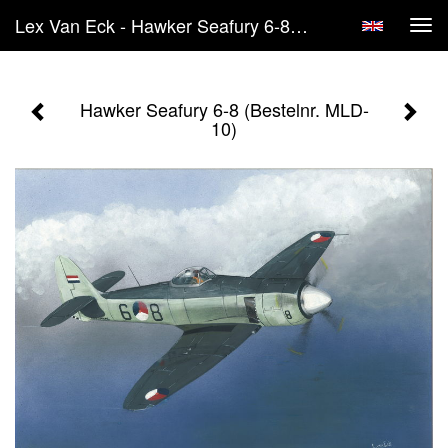
Lex Van Eck - Hawker Seafury 6-8 (Bestelnr. MLD-10)
Tog
navi
Hawker Seafury 6-8 (Bestelnr. MLD-
10)