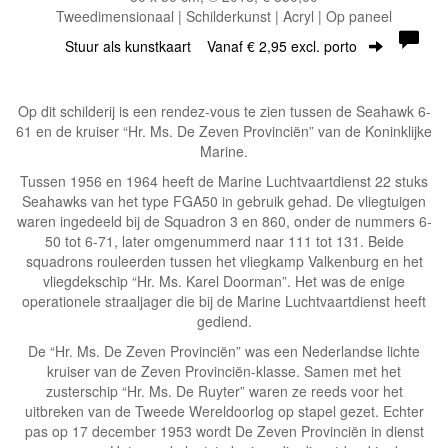
Tweedimensionaal | Schilderkunst | Acryl | Op paneel
Stuur als kunstkaart
Vanaf € 2,95 excl. porto
Op dit schilderij is een rendez-vous te zien tussen de Seahawk 6-
61 en de kruiser “Hr. Ms. De Zeven Provinciën” van de Koninklijke
Marine.
Tussen 1956 en 1964 heeft de Marine Luchtvaartdienst 22 stuks
Seahawks van het type FGA50 in gebruik gehad. De vliegtuigen
waren ingedeeld bij de Squadron 3 en 860, onder de nummers 6-
50 tot 6-71, later omgenummerd naar 111 tot 131. Beide
squadrons rouleerden tussen het vliegkamp Valkenburg en het
vliegdekschip “Hr. Ms. Karel Doorman”. Het was de enige
operationele straaljager die bij de Marine Luchtvaartdienst heeft
gediend.
De “Hr. Ms. De Zeven Provinciën” was een Nederlandse lichte
kruiser van de Zeven Provinciën-klasse. Samen met het
zusterschip “Hr. Ms. De Ruyter” waren ze reeds voor het
uitbreken van de Tweede Wereldoorlog op stapel gezet. Echter
pas op 17 december 1953 wordt De Zeven Provinciën in dienst