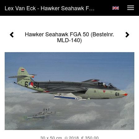
Lex Van Eck - Hawker Seahawk FGA 50 (Bestelnr. MLD-140)
Tog
navi
Hawker Seahawk FGA 50 (Bestelnr.
MLD-140)
30 x 50 cm, © 2018, € 350,00