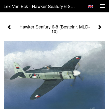
Lex Van Eck - Hawker Seafury 6-8 (Bestelnr. MLD-10)
Tog
navi
Hawker Seafury 6-8 (Bestelnr. MLD-
10)