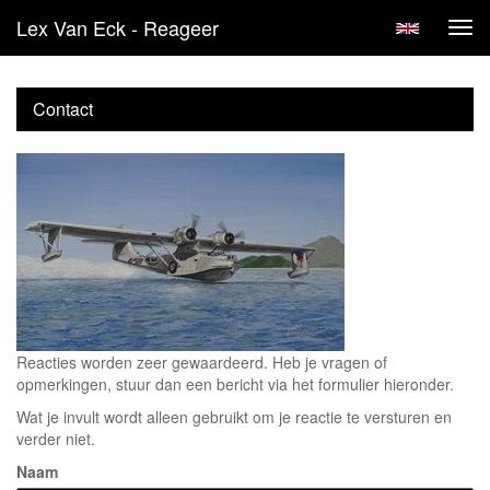
Lex Van Eck - Reageer
Tog
navi
Contact
Reacties worden zeer gewaardeerd. Heb je vragen of
opmerkingen, stuur dan een bericht via het formulier hieronder.
Wat je invult wordt alleen gebruikt om je reactie te versturen en
verder niet.
Naam