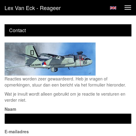
Lex Van Eck - Reageer
Tog
navi
Contact
Reacties worden zeer gewaardeerd. Heb je vragen of
opmerkingen, stuur dan een bericht via het formulier hieronder.
Wat je invult wordt alleen gebruikt om je reactie te versturen en
verder niet.
Naam
E-mailadres