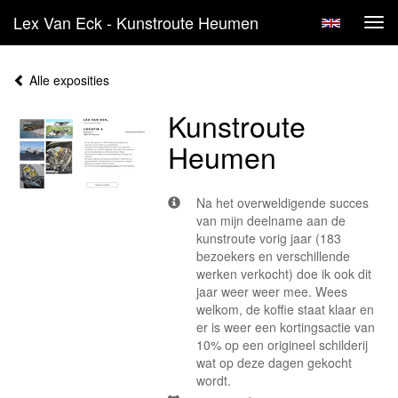
Lex Van Eck - Kunstroute Heumen
Tog
navi
Alle exposities
Kunstroute
Heumen
Na het overweldigende succes
van mijn deelname aan de
kunstroute vorig jaar (183
bezoekers en verschillende
werken verkocht) doe ik ook dit
jaar weer weer mee. Wees
welkom, de koffie staat klaar en
er is weer een kortingsactie van
10% op een origineel schilderij
wat op deze dagen gekocht
wordt.